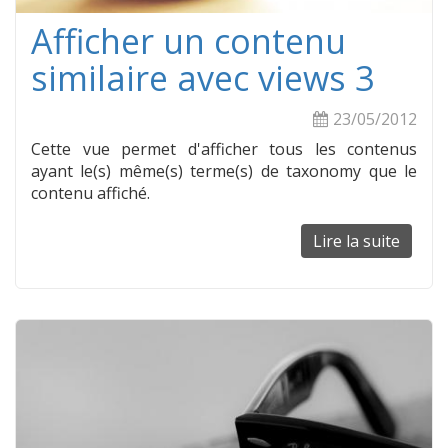
Afficher un contenu
similaire avec views 3
23/05/2012
Cette vue permet d'afficher tous les contenus
ayant le(s) même(s) terme(s) de taxonomy que le
contenu affiché.
Lire la suite
de
Affich
un
conte
simila
avec
views
3