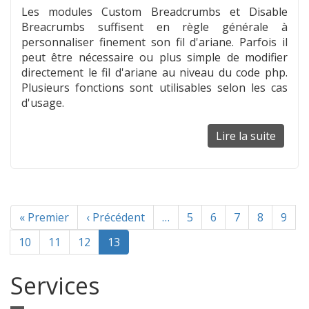
Les modules Custom Breadcrumbs et Disable
Breacrumbs suffisent en règle générale à
personnaliser finement son fil d'ariane. Parfois il
peut être nécessaire ou plus simple de modifier
directement le fil d'ariane au niveau du code php.
Plusieurs fonctions sont utilisables selon les cas
d'usage.
Lire la suite
de
Désact
le
fil
d'aria
Pagination
Première
« Premier
Page
‹ Précédent
…
Page
5
Page
6
Page
7
Page
8
Page
9
page
précédente
Page
10
Page
11
Page
12
Page
13
courante
Services