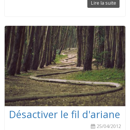
Lire la suite
de
Perso
les
entêt
des
vues
de
terme
de
taxon
Désactiver le fil d'ariane
25/04/2012