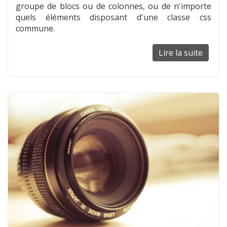
groupe de blocs ou de colonnes, ou de n'importe
quels éléments disposant d'une classe css
commune.
Lire la suite
de
Egalis
la
haute
de
bloc
ou
de
colon