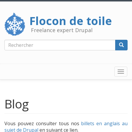
Aller
au
contenu
Flocon de toile
principal
Freelance expert Drupal
Rechercher
Reche
Togg
navi
Blog
Vous pouvez consulter tous nos
billets en anglais au
sujet de Drupal
en suivant ce lien.