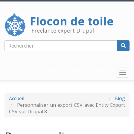
Aller
au
contenu
Flocon de toile
principal
Freelance expert Drupal
Rechercher
Reche
Togg
navi
Accueil
Blog
Personnaliser un export CSV avec Entity Export
CSV sur Drupal 8