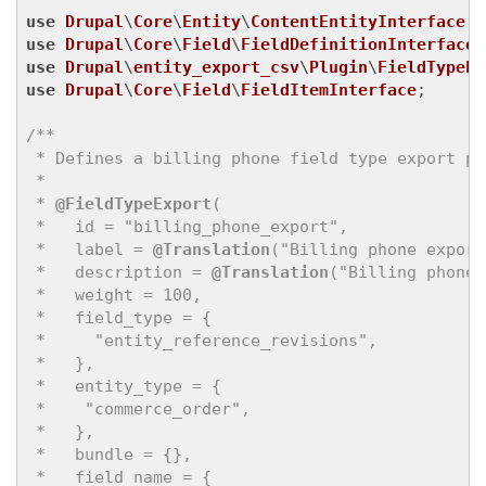
use
Drupal
\
Core
\
Entity
\
ContentEntityInterface
use
Drupal
\
Core
\
Field
\
FieldDefinitionInterface
use
Drupal
\
entity_export_csv
\
Plugin
\
FieldTypeEx
use
Drupal
\
Core
\
Field
\
FieldItemInterface
;

/**

 * Defines a billing phone field type export plu
 *

 * 
@FieldTypeExport
(

 *   id = "billing_phone_export",

 *   label = 
@Translation
("Billing phone export"
 *   description = 
@Translation
("Billing phone 
 *   weight = 100,

 *   field_type = {

 *     "entity_reference_revisions",

 *   },

 *   entity_type = {

 *    "commerce_order",

 *   },

 *   bundle = {},

 *   field_name = {
