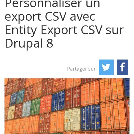
Personnaliser un
export CSV avec
Entity Export CSV sur
Drupal 8
Twitter
Fac
Partager sur