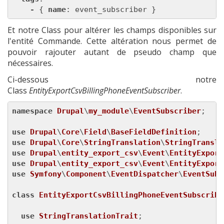
-
 { 
name
Et notre Class pour altérer les champs disponibles sur
l'entité Commande. Cette altération nous permet de
pouvoir rajouter autant de pseudo champ que
nécessaires.
Ci-dessous notre
Class
EntityExportCsvBillingPhoneEventSubscriber
.
namespace
Drupal
\
my_module
\
EventSubscriber
;

use
Drupal
\
Core
\
Field
\
BaseFieldDefinition
use
Drupal
\
Core
\
StringTranslation
\
StringTransla
use
Drupal
\
entity_export_csv
\
Event
\
EntityExport
use
Drupal
\
entity_export_csv
\
Event
\
EntityExport
use
Symfony
\
Component
\
EventDispatcher
\
EventSubs
class
EntityExportCsvBillingPhoneEventSubscribe
use
StringTranslationTrait
;
