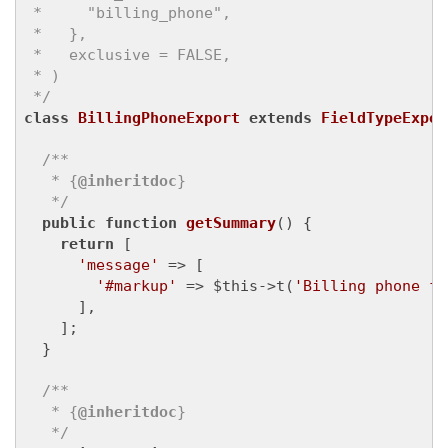
 *     "billing_phone",

 *   },

 *   exclusive = FALSE,

 * )

 */
class
BillingPhoneExport
extends
FieldTypeExpor
/**

   * {
@inheritdoc
}

   */
public
function
getSummary
()
{

return
 [

'message'
 => [

'#markup'
 => $this->t(
'Billing phone fi
      ],

    ];

  }

/**

   * {
@inheritdoc
}

   */