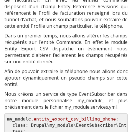
de facturation. En effet, les entités commande
disposent d'un champ Entity Reference Revisions qui
référencent le Profil de facturation renseigné lors du
tunnel d'achat, et nous souhaitons pouvoir extraire de
cette entité Profile un champ particulier, le téléphone.
Dans un premier temps, nous allons altérer les champs
récupérés sur l'entité Commande. En effet le module
Entity Export CSV dispatche un événement nous
permettant d'altérer facilement les champs récupérés
sur une entité donnée.
Afin de pouvoir extraire le téléphone nous allons donc
ajouter dynamiquement un pseudo champs sur cette
entité.
Nous créons un service de type EventSubscriber dans
notre module personnalisé my_module, et plus
précisement dans le fichier my_module.services.yml.
my_module
.entity_export_csv_billing_phone
:

class
: 
Drupal
\
my_module
\
EventSubscriber
\
Entit
tags
:
