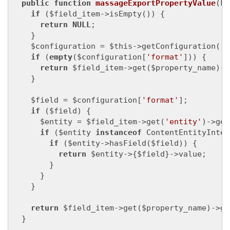
public
function
massageExportPropertyValue
(Fi
if
 ($field_item->isEmpty()) {

return
NULL
;

    }

    $configuration = $this->getConfiguration();

if
 (
empty
($configuration[
'format'
])) {

return
 $field_item->get($property_name)->
    }

    $field = $configuration[
'format'
];

if
 ($field) {

      $entity = $field_item->get(
'entity'
)->get
if
 ($entity 
instanceof
 ContentEntityInter
if
 ($entity->hasField($field)) {

return
 $entity->{$field}->value;

        }

      }

    }

return
 $field_item->get($property_name)->ge
  }
