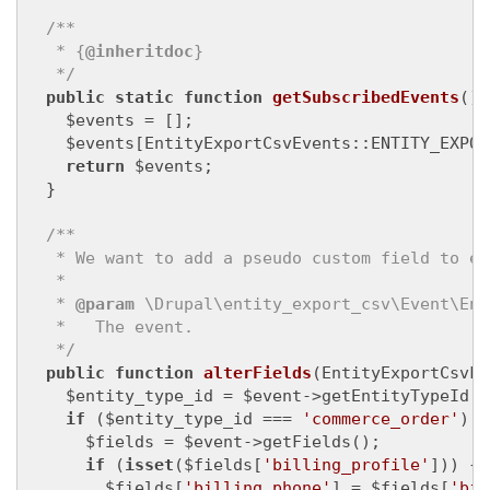
/**

   * {
@inheritdoc
}

   */
public
static
function
getSubscribedEvents
()
    $events = [];

    $events[EntityExportCsvEvents::ENTITY_EXPOR
return
 $events;

  }

/**

   * We want to add a pseudo custom field to ex
   *

   * 
@param
 \Drupal\entity_export_csv\Event\Ent
   *   The event.

   */
public
function
alterFields
(EntityExportCsvFi
    $entity_type_id = $event->getEntityTypeId();
if
 ($entity_type_id === 
'commerce_order'
) {

      $fields = $event->getFields();

if
 (
isset
($fields[
'billing_profile'
])) {

        $fields[
'billing_phone'
] = $fields[
'bil