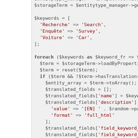
$storageTerm = $entitytype_manager->g
$keywords = [

'Recherche'
 => 
'Search'
,

'Enquête'
 => 
'Survey'
,

'Voiture'
 => 
'Car'
,

];

foreach
 ($keywords 
as
 $keyword_fr => $
  $term = $storageTerm->loadByPropert
  $term = reset($term);

if
 ($term && !$term->hasTranslation
    $entity_array = $term->toArray();

    $translated_fields = [];

    $translated_fields[
'name'
] = $keyw
    $translated_fields[
'description'
]
'value'
 => 
'[EN] '
 . $random->p
'format'
 => 
'full_html'
    ];

    $translated_fields[
'field_keyword
    $translated_fields[
'field_keyword