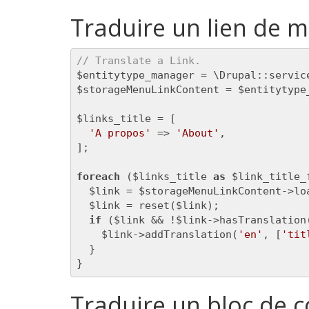
Traduire un lien de 
// Translate a Link.
$entitytype_manager = \Drupal::servic
$storageMenuLinkContent = $entitytype
$links_title = [

'A propos'
 => 
'About'
,

];

foreach
 ($links_title 
as
 $link_title_
  $link = $storageMenuLinkContent->lo
  $link = reset($link);

if
 ($link && !$link->hasTranslation
    $link->addTranslation(
'en'
, [
'tit
  }

}
Traduire un bloc de 