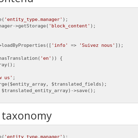
e(
'entity_type.manager'
);

nager->getStorage(
'block_content'
);

>loadByProperties([
'info'
 => 
'Suivez nous'
]);

hasTranslation(
'en'
)) {

ay();

w us'
;

rge($entity_array, $translated_fields);

 $translated_entity_array)->save();

e taxonomy
e(
'entity_type.manager'
);
