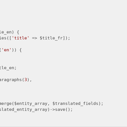
e_en) {

ies([
'title'
 => $title_fr]);

(
'en'
)) {

le_en;

aragraphs(
3
),

merge($entity_array, $translated_fields);

slated_entity_array)->save();
