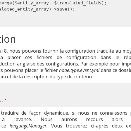
merge($entity_array, $translated_fields);

slated_entity_array)->save();

tion
pal 8, nous pouvons fournir la configuration traduite au mo
dra placer ces fichiers de configuration dans le rép
duction anglaise des configurations. Par exemple pour impo
s pouvons placer le fichier
node.type.event.yml
dans ce dossi
m et de la description du type de contenu.
s.'
traduire de façon dynamique, si nous ne connaissons 
llées à l'avance. Nous aurons recours alor
vice
languageManager.
Vous trouverez ci-après deux ex