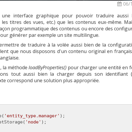
06/
 une interface graphique pour pouvoir traduire aussi 
, les titres des vues, etc.) que les contenus eux-même. Ma
 façon programmatique des contenus ou encore des configur
our générer par exemple un site multilingue.
ettre de traduire à la volée aussi bien de la configurat
lent que nous disposons d'un contenu original en français
anglaise.
s, la méthode
loadByProperties()
pour charger une entité en f
ns tout aussi bien la charger depuis son identifiant (s
xte correspond une solution plus appropriée.
e(
'entity_type.manager'
);

etStorage(
'node'
);
