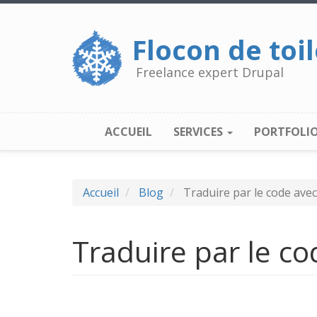
Aller
au
contenu
Flocon de toi
principal
Freelance expert Drupal
ACCUEIL
SERVICES
PORTFOLI
NAVIGATION
PRINCIPALE
Accueil
Blog
Traduire par le code avec
Traduire par le co