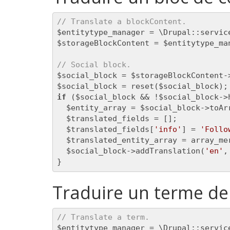
// Translate a blockContent.
$entitytype_manager = \Drupal::servic
$storageBlockContent = $entitytype_ma
// Social block.
$social_block = $storageBlockContent-
if
 ($social_block && !$social_block->
  $entity_array = $social_block->toArr
  $translated_fields = [];

  $translated_fields[
'info'
] = 
'Follo
  $translated_entity_array = array_me
  $social_block->addTranslation(
'en'
,
}
Traduire un terme d
// Translate a term.
$entitytype_manager = \Drupal::servic