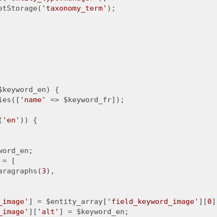
etStorage(
'taxonomy_term'
);

keyword_en) {

ies([
'name'
 => $keyword_fr]);

(
'en'
)) {

ord_en;

 = [

aragraphs(
3
),

_image'
] = $entity_array[
'field_keyword_image'
][
0
]
_image'
][
'alt'
] = $keyword_en;
