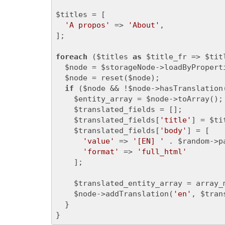
$titles = [

'A propos'
 => 
'About'
,

];

foreach
 ($titles 
as
 $title_fr => $titl
  $node = $storageNode->loadByPropert
  $node = reset($node);

if
 ($node && !$node->hasTranslation
    $entity_array = $node->toArray();

    $translated_fields = [];

    $translated_fields[
'title'
] = $tit
    $translated_fields[
'body'
] = [

'value'
 => 
'[EN] '
 . $random->p
'format'
 => 
'full_html'
    ];

    $translated_entity_array = array_
    $node->addTranslation(
'en'
, $tran
  }

}