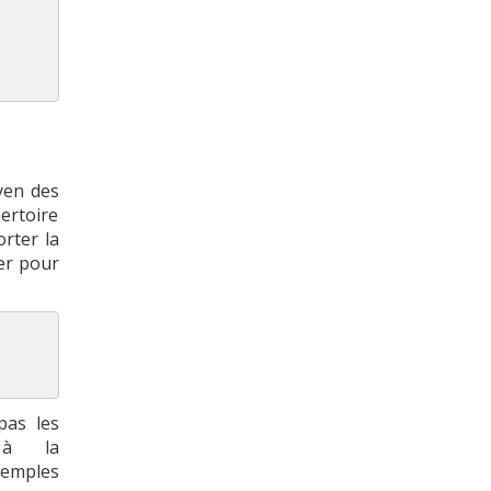
yen des
ertoire
rter la
er pour
pas les
s à la
emples