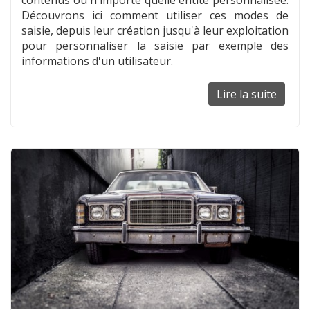
contenus ou n'importe quelle entité personnalisée.
Découvrons ici comment utiliser ces modes de
saisie, depuis leur création jusqu'à leur exploitation
pour personnaliser la saisie par exemple des
informations d'un utilisateur.
Lire la suite
de
Fourni
un
formul
perso
aux
entité
de
Drupa
8