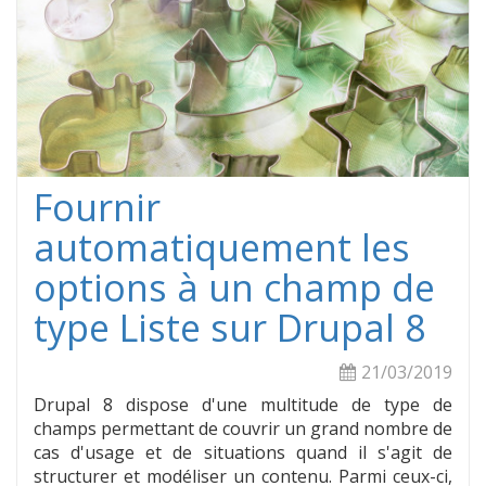
masse
sur
son
site
Drupa
9
(ou
Drupa
Fournir
8)
automatiquement les
options à un champ de
type Liste sur Drupal 8
21/03/2019
Drupal 8 dispose d'une multitude de type de
champs permettant de couvrir un grand nombre de
cas d'usage et de situations quand il s'agit de
structurer et modéliser un contenu. Parmi ceux-ci,