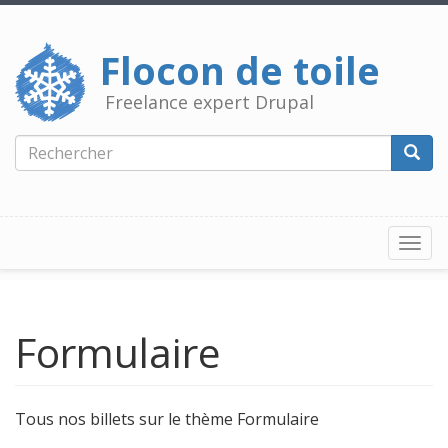
Aller
au
contenu
Flocon de toile
principal
Freelance expert Drupal
Rechercher
Reche
Togg
navi
Formulaire
Tous nos billets sur le thème Formulaire