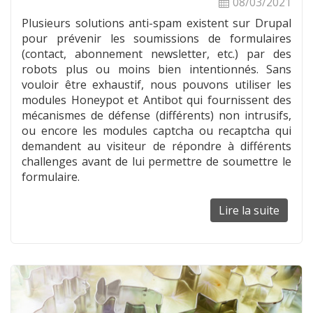
08/03/2021
Plusieurs solutions anti-spam existent sur Drupal
pour prévenir les soumissions de formulaires
(contact, abonnement newsletter, etc.) par des
robots plus ou moins bien intentionnés. Sans
vouloir être exhaustif, nous pouvons utiliser les
modules Honeypot et Antibot qui fournissent des
mécanismes de défense (différents) non intrusifs,
ou encore les modules captcha ou recaptcha qui
demandent au visiteur de répondre à différents
challenges avant de lui permettre de soumettre le
formulaire.
Lire la suite
de
Préven
des
soumi
non
sollici
en