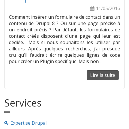
11/05/2016
Comment insérer un formulaire de contact dans un
contenu de Drupal 8 ? Ou sur une page précise à
un endroit précis ? Par défaut, les formulaires de
contact créés disposent d'une page qui leur est
dédiée. Mais si nous souhaitons les utiliser par
ailleurs. Après quelques recherches, j'ai presque
cru qu'il faudrait écrire quelques lignes de code
pour créer un Plugin spécifique. Mais non...
Lire la suite
de
Drupa
8
:
Services
Inject
un
formul
de
Expertise Drupal
contac