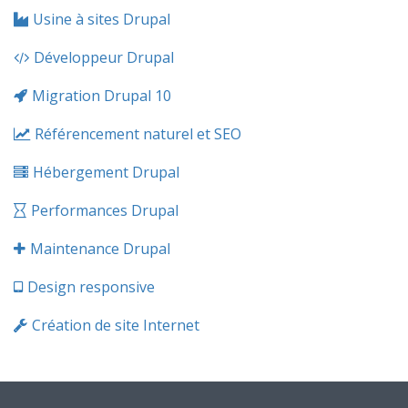
dans
Usine à sites Drupal
un
conte
Développeur Drupal
en
5
Migration Drupal 10
étape
Référencement naturel et SEO
Hébergement Drupal
Performances Drupal
Maintenance Drupal
Design responsive
Création de site Internet