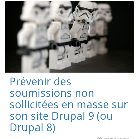
Prévenir des
soumissions non
sollicitées en masse sur
son site Drupal 9 (ou
Drupal 8)