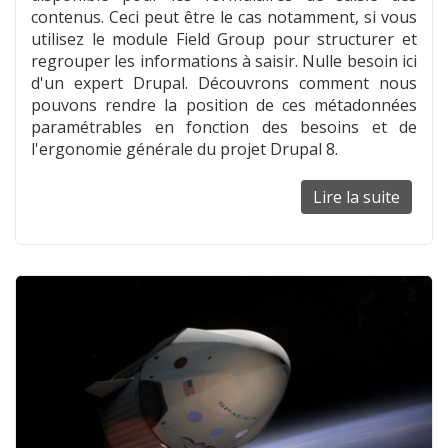
contenus. Ceci peut être le cas notamment, si vous
utilisez le module Field Group pour structurer et
regrouper les informations à saisir. Nulle besoin ici
d'un expert Drupal. Découvrons comment nous
pouvons rendre la position de ces métadonnées
paramétrables en fonction des besoins et de
l'ergonomie générale du projet Drupal 8.
Lire la suite
de
Modifi
la
positi
des
méta
donné
sur
le
formul
de
saisie