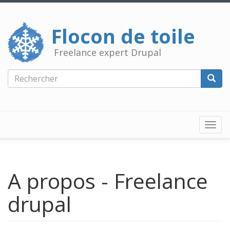
Aller
au
contenu
Flocon de toile
principal
Freelance expert Drupal
Rechercher
Reche
Togg
navi
A propos - Freelance
drupal